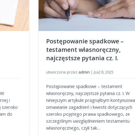
Postępowanie spadkowe –
testament własnoręczny,
najczęstsze pytania cz. I.
utworzone przez
admin
|
paź 8, 2025
Postępowanie spadkowe – testament
. W
własnoręczny, najczęstsze pytania cz. I. W
nej i
niniejszym artykule pragnąłbym kontynuowa
j szeroko
omawianie zagadnień i kwestii dotyczących
cam do
szeroko pojętego prawa spadkowego, ze
szczególnym uwzględnieniem testamentu
własnoręcznego, czyli tak...