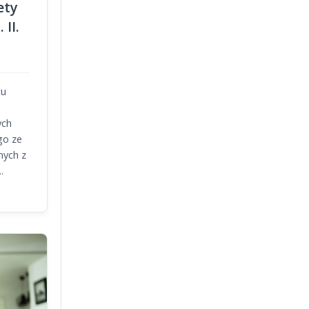
ety
II.
tu
ych
go ze
nych z
.