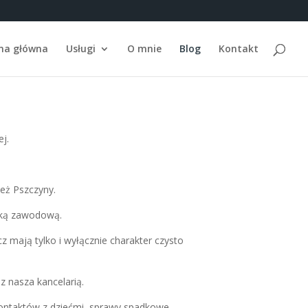
na główna
Usługi
O mnie
Blog
Kontakt
j.
też Pszczyny.
tyką zawodową.
 mają tylko i wyłącznie charakter czysto
z nasza kancelarią.
ontaktów z dziećmi, sprawy spadkowe,