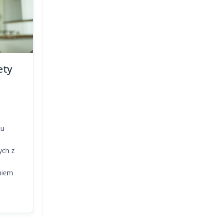
ety
tu
m
ych z
niem