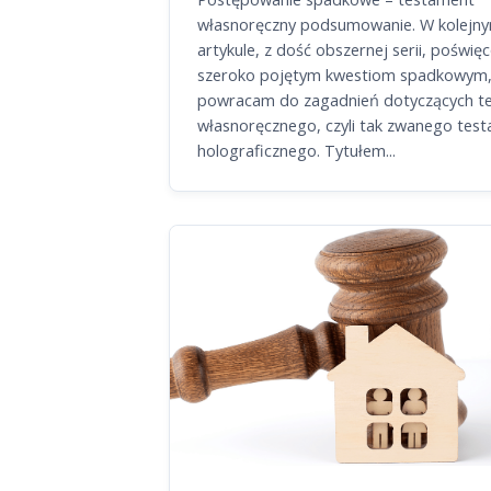
własnoręczny podsumowanie. W kolejn
artykule, z dość obszernej serii, poświę
szeroko pojętym kwestiom spadkowym
powracam do zagadnień dotyczących t
własnoręcznego, czyli tak zwanego tes
holograficznego. Tytułem...