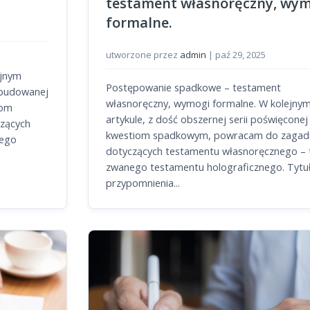
testament własnoręczny, wym
formalne.
utworzone przez
admin
|
paź 29, 2025
ejnym
Postępowanie spadkowe – testament
zbudowanej
własnoręczny, wymogi formalne. W kolejny
iom
artykule, z dość obszernej serii poświęconej
zących
kwestiom spadkowym, powracam do zagad
nego
dotyczących testamentu własnoręcznego – 
zwanego testamentu holograficznego. Tyt
przypomnienia...