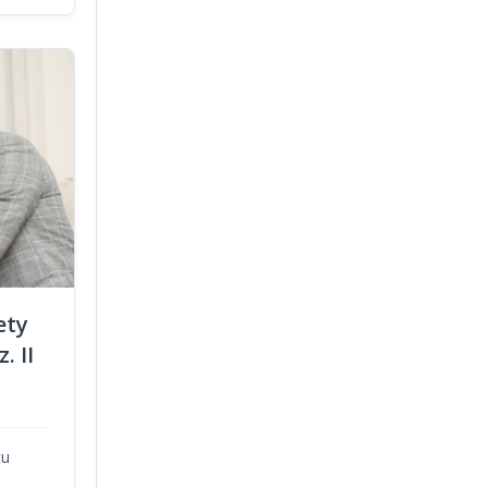
ety
. II
tu