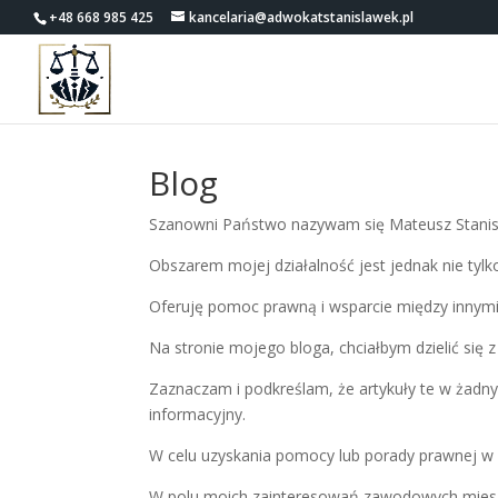
+48 668 985 425
kancelaria@adwokatstanislawek.pl
Blog
Szanowni Państwo nazywam się Mateusz Stanisł
Obszarem mojej działalność jest jednak nie tylk
Oferuję pomoc prawną i wsparcie między innymi 
Na stronie mojego bloga, chciałbym dzielić si
Zaznaczam i podkreślam, że artykuły te w żadny
informacyjny.
W celu uzyskania pomocy lub porady prawnej w P
W polu moich zainteresowań zawodowych mieszc