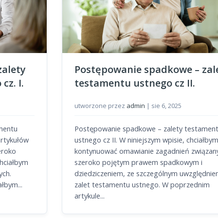
alety
Postępowanie spadkowe – zal
cz. I.
testamentu ustnego cz II.
utworzone przez
admin
|
sie 6, 2025
mentu
Postępowanie spadkowe – zalety testamen
 artykułów
ustnego cz II. W niniejszym wpisie, chciałby
eroko
kontynuować omawianie zagadnień związan
hciałbym
szeroko pojętym prawem spadkowym i
ych.
dziedziczeniem, ze szczególnym uwzględnie
łbym...
zalet testamentu ustnego. W poprzednim
artykule...