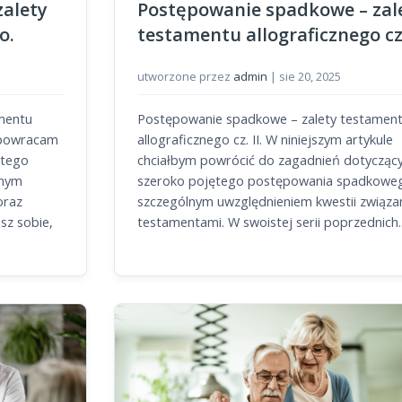
alety
Postępowanie spadkowe – zal
o.
testamentu allograficznego cz. 
utworzone przez
admin
|
sie 20, 2025
mentu
Postępowanie spadkowe – zalety testamen
e powracam
allograficznego cz. II. W niniejszym artykule
ętego
chciałbym powrócić do zagadnień dotycząc
lnym
szeroko pojętego postępowania spadkowe
oraz
szczególnym uwzględnieniem kwestii związa
sz sobie,
testamentami. W swoistej serii poprzednich..