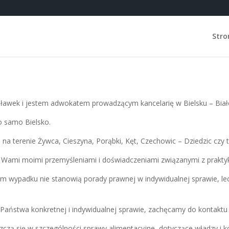
Stro
awek i jestem adwokatem prowadzącym kancelarię w Bielsku – Białe
o samo Bielsko.
na terenie Żywca, Cieszyna, Porąbki, Kęt, Czechowic – Dziedzic czy 
ę z Wami moimi przemyśleniami i doświadczeniami związanymi z prak
m wypadku nie stanowią porady prawnej w indywidualnej sprawie, lecz
aństwa konkretnej i indywidualnej sprawie, zachęcamy do kontaktu 
zą się w szczególności sprawy alimentacyjne, dotyczące władzy i k