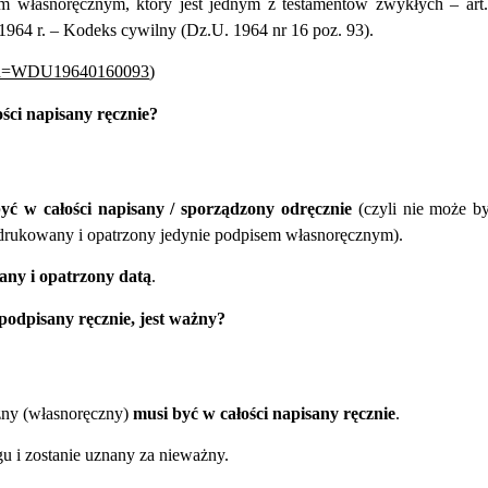
em własnoręcznym, który jest jednym z testamentów zwykłych – art
964 r. – Kodeks cywilny (Dz.U. 1964 nr 16 poz. 93).
xsp?id=WDU19640160093
)
ści napisany ręcznie?
yć w całości napisany / sporządzony odręcznie
(czyli nie może b
ydrukowany i opatrzony jedynie podpisem własnoręcznym).
any i opatrzony datą
.
podpisany ręcznie, jest ważny?
zny (własnoręczny)
musi być w całości napisany ręcznie
.
 i zostanie uznany za nieważny.