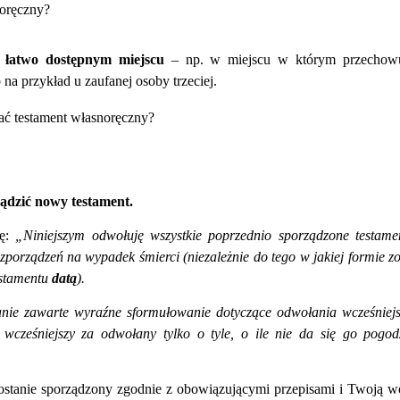
noręczny?
 łatwo dostępnym miejscu
– np. w miejscu w którym przechowu
a przykład u zaufanej osoby trzeciej.
ć testament własnoręczny?
ądzić nowy testament.
lę:
„Niniejszym odwołuję wszystkie poprzednio sporządzone testame
zporządzeń na wypadek śmierci (niezależnie do tego w jakiej formie zo
testamentu
datą
).
anie zawarte wyraźne sformułowanie dotyczące odwołania wcześniej
 wcześniejszy za odwołany tylko o tyle, o ile nie da się go pogod
ostanie sporządzony zgodnie z obowiązującymi przepisami i Twoją w