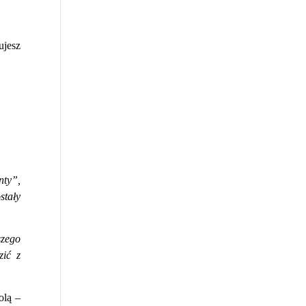
jesz
nty”,
stały
szego
zić z
olą –