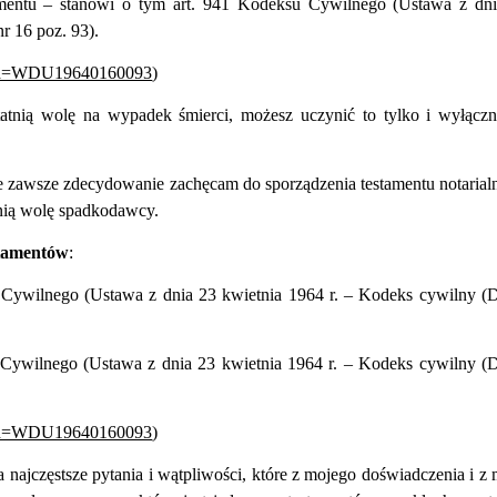
amentu – stanowi o tym art. 941
Kodeksu Cywilnego (Ustawa z dni
r 16 poz. 93).
xsp?id=WDU19640160093
)
tatnią wolę na wypadek śmierci, możesz uczynić to tylko i wyłącz
że zawsze zdecydowanie zachęcam do sporządzenia testamentu notarial
tnią wolę spadkodawcy.
stamentów
:
u Cywilnego
(Ustawa z dnia 23 kwietnia 1964 r. – Kodeks cywilny (
ywilnego (Ustawa z dnia 23 kwietnia 1964 r. – Kodeks cywilny (
xsp?id=WDU19640160093
)
najczęstsze pytania i wątpliwości, które z mojego doświadczenia i z 