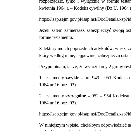
rozporządzić, tylko i wyłącznie w formie test
kwietnia 1964 r. – Kodeks cywilny (Dz.U. 1964 n
https://isap.sejm.gov.pl/isap.nsf/DocDetails.
Jeżeli zatem zamierzasz zabezpieczyć swoją os
formie testamentu.
Z lektury moich poprzednich artykułów, wiesz, 
który według mnie, najpewniej zabezpiecza osta
Przypominam, także,
że wyróżniamy 2 grupy
te
1. testamenty
zwykłe –
art. 949 – 951 Kodeks
1964 nr 16 poz. 93)
2.
testamenty
szczególne –
952 – 954 Kodeksu C
1964 nr 16 poz. 93).
https://isap.sejm.gov.pl/isap.nsf/DocDetails.
W niniejszym wpisie, chciałbym odpowiedzieć na 