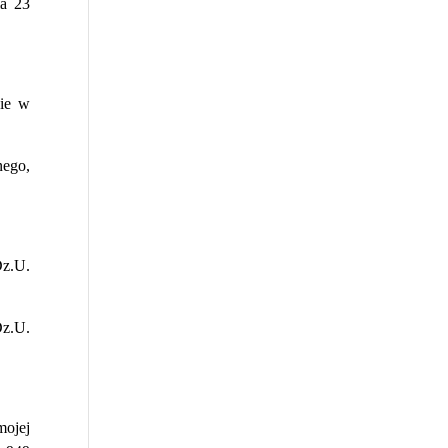
a 23
nie w
nego,
Dz.U.
Dz.U.
mojej