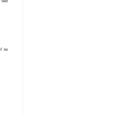
. 949
yć na