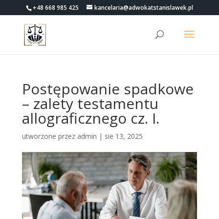
+48 668 985 425
kancelaria@adwokatstanislawek.pl
Postępowanie spadkowe
– zalety testamentu
allograficznego cz. I.
utworzone przez
admin
|
sie 13, 2025