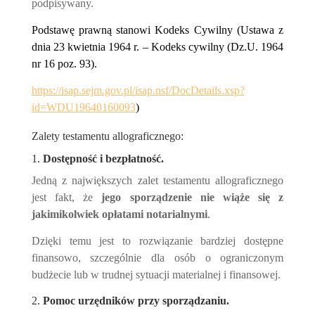
podpisywany.
Podstawę prawną stanowi Kodeks Cywilny (Ustawa z
dnia 23 kwietnia 1964 r. – Kodeks cywilny (Dz.U. 1964
nr 16 poz. 93).
https://isap.sejm.gov.pl/isap.nsf/DocDetails.xsp?
id=WDU19640160093
)
Zalety testamentu allograficznego:
1.
Dostępność i bezpłatność.
Jedną z największych zalet testamentu allograficznego
jest fakt, że
jego sporządzenie nie wiąże się z
jakimikolwiek opłatami notarialnymi
.
Dzięki temu jest to rozwiązanie bardziej dostępne
finansowo, szczególnie dla osób o ograniczonym
budżecie lub w trudnej sytuacji materialnej i finansowej.
2.
Pomoc urzędników przy sporządzaniu.