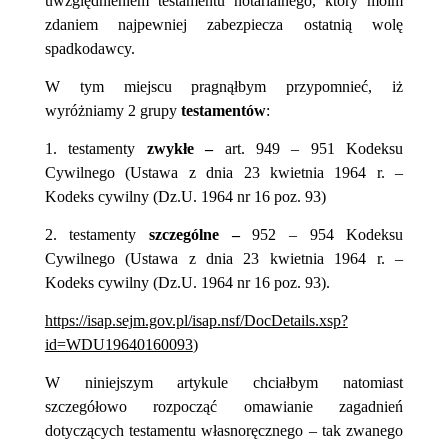
uwzględnieniem testamentu notarialnego, który moim
zdaniem najpewniej zabezpiecza ostatnią wolę
spadkodawcy.
W tym miejscu pragnąłbym przypomnieć
, iż
wyróżniamy 2 grupy
testamentów
:
1. testamenty
zwykłe –
art. 949 – 951 Kodeksu
Cywilnego
(Ustawa z dnia 23 kwietnia 1964 r. –
Kodeks cywilny (Dz.U. 1964 nr 16 poz. 93)
2.
testamenty
szczególne –
952 – 954 Kodeksu
Cywilnego (Ustawa z dnia 23 kwietnia 1964 r. –
Kodeks cywilny (Dz.U. 1964 nr 16 poz. 93).
https://isap.sejm.gov.pl/isap.nsf/DocDetails.xsp?
id=WDU19640160093
)
W niniejszym artykule chciałbym natomiast
szczegółowo rozpocząć omawianie zagadnień
dotyczących testamentu własnoręcznego – tak zwanego