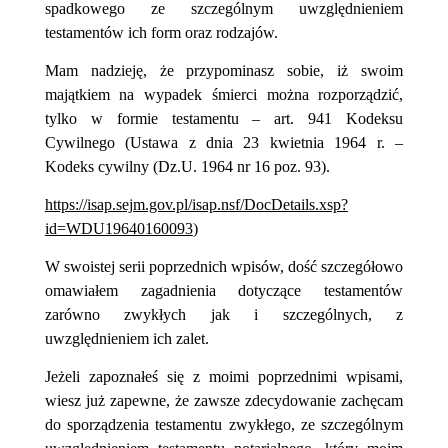
spadkowego ze szczególnym uwzględnieniem
testamentów ich form oraz rodzajów.
Mam nadzieję, że przypominasz sobie, iż swoim
majątkiem na wypadek śmierci można rozporządzić,
tylko w formie testamentu – art. 941
Kodeksu
Cywilnego (Ustawa z dnia 23 kwietnia 1964 r. –
Kodeks cywilny (Dz.U. 1964 nr 16 poz. 93).
https://isap.sejm.gov.pl/isap.nsf/DocDetails.xsp?
id=WDU19640160093
)
W swoistej serii poprzednich wpisów, dość szczegółowo
omawiałem zagadnienia dotyczące testamentów
zarówno zwykłych jak i szczególnych, z
uwzględnieniem ich zalet.
Jeżeli zapoznałeś się z moimi poprzednimi wpisami,
wiesz już zapewne, że zawsze zdecydowanie zachęcam
do sporządzenia testamentu zwykłego, ze szczególnym