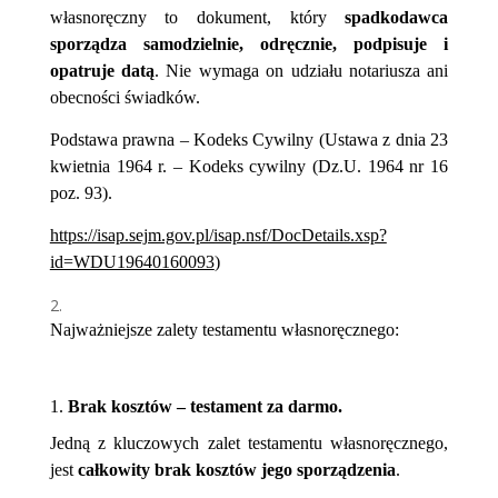
własnoręczny to dokument, który
spadkodawca
sporządza samodzielnie, odręcznie, podpisuje i
opatruje datą
. Nie wymaga on udziału notariusza ani
obecności świadków.
Podstawa prawna – Kodeks Cywilny (Ustawa z dnia 23
kwietnia 1964 r. – Kodeks cywilny (Dz.U. 1964 nr 16
poz. 93).
https://isap.sejm.gov.pl/isap.nsf/DocDetails.xsp?
id=WDU19640160093
)
Najważniejsze zalety testamentu własnoręcznego:
1.
Brak kosztów – testament za darmo.
Jedną z kluczowych zalet testamentu własnoręcznego,
jest
całkowity brak kosztów jego sporządzenia
.