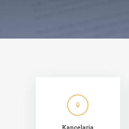

Kancelaria