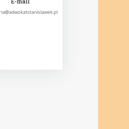
E-mail
ria@adwokatstanislawek.pl