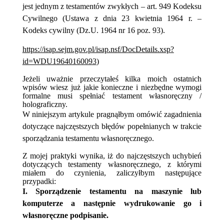
jest jednym z testamentów zwykłych – art. 949
Kodeksu
Cywilnego (Ustawa z dnia 23 kwietnia 1964 r. –
Kodeks cywilny (Dz.U. 1964 nr 16 poz. 93).
https://isap.sejm.gov.pl/isap.nsf/DocDetails.xsp?
id=WDU19640160093
)
Jeżeli uważnie przeczytałeś kilka moich ostatnich
wpisów wiesz już jakie konieczne i niezbędne wymogi
formalne musi spełniać testament własnoręczny /
holograficzny.
W niniejszym artykule pragnąłbym omówić zagadnienia
dotyczące najczęstszych błędów popełnianych w trakcie
sporządzania testamentu własnoręcznego.
Z mojej praktyki wynika, iż do najczęstszych uchybień
dotyczących testamenty własnoręcznego, z którymi
miałem do czynienia, zaliczyłbym następujące
przypadki:
I. Sporządzenie testamentu na maszynie lub
komputerze a następnie wydrukowanie go i
własnoręczne podpisanie.