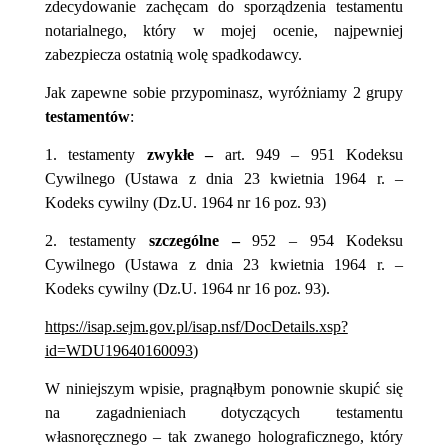
zdecydowanie zachęcam do sporządzenia testamentu
notarialnego, który w mojej ocenie, najpewniej
zabezpiecza ostatnią wolę spadkodawcy.
Jak zapewne sobie przypominasz,
wyróżniamy 2 grupy
testamentów
:
1. testamenty
zwykłe –
art. 949 – 951 Kodeksu
Cywilnego
(Ustawa z dnia 23 kwietnia 1964 r. –
Kodeks cywilny (Dz.U. 1964 nr 16 poz. 93)
2.
testamenty
szczególne –
952 – 954 Kodeksu
Cywilnego (Ustawa z dnia 23 kwietnia 1964 r. –
Kodeks cywilny (Dz.U. 1964 nr 16 poz. 93).
https://isap.sejm.gov.pl/isap.nsf/DocDetails.xsp?
id=WDU19640160093
)
W niniejszym wpisie, pragnąłbym ponownie skupić się
na zagadnieniach dotyczących testamentu
własnoręcznego – tak zwanego holograficznego, który