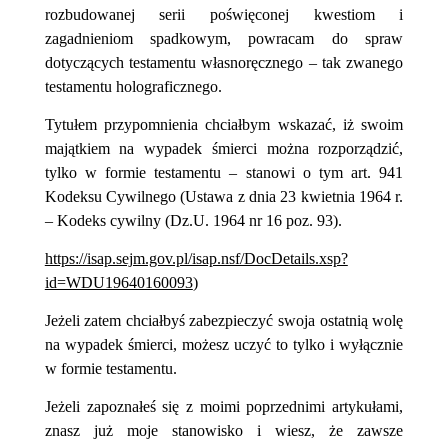
rozbudowanej serii poświęconej kwestiom i
zagadnieniom spadkowym, powracam do spraw
dotyczących testamentu własnoręcznego – tak zwanego
testamentu holograficznego.
Tytułem przypomnienia chciałbym wskazać, iż swoim
majątkiem na wypadek śmierci można rozporządzić,
tylko w formie testamentu – stanowi o tym art. 941
Kodeksu Cywilnego (Ustawa z dnia 23 kwietnia 1964 r.
– Kodeks cywilny (Dz.U. 1964 nr 16 poz. 93).
https://isap.sejm.gov.pl/isap.nsf/DocDetails.xsp?
id=WDU19640160093
)
Jeżeli zatem chciałbyś zabezpieczyć swoja ostatnią wolę
na wypadek śmierci, możesz uczyć to tylko i wyłącznie
w formie testamentu.
Jeżeli zapoznałeś się z moimi poprzednimi artykułami,
znasz już moje stanowisko i wiesz, że zawsze