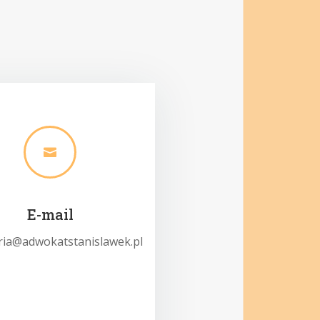

E-mail
ria@adwokatstanislawek.pl