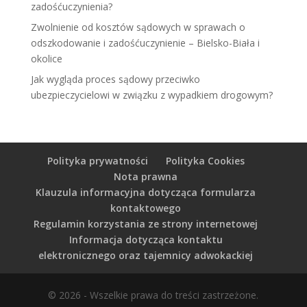
zadośćuczynienia?
Zwolnienie od kosztów sądowych w sprawach o
odszkodowanie i zadośćuczynienie – Bielsko-Biała i
okolice
Jak wygląda proces sądowy przeciwko
ubezpieczycielowi w związku z wypadkiem drogowym?
Polityka prywatności
Polityka Cookies
Nota prawna
Klauzula informacyjna dotycząca formularza
kontaktowego
Regulamin korzystania ze strony internetowej
Informacja dotycząca kontaktu
elektronicznego oraz tajemnicy adwokackiej
© 2026 - Wszelkie prawa do treści zastrzeżone.