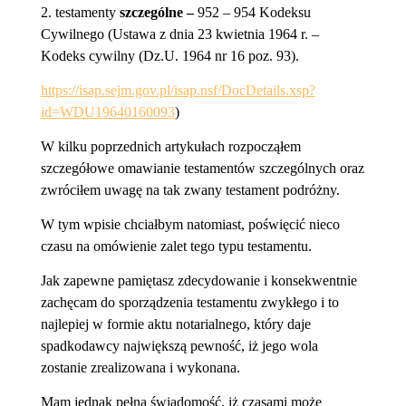
2.
testamenty
szczególne –
952 – 954 Kodeksu
Cywilnego (Ustawa z dnia 23 kwietnia 1964 r. –
Kodeks cywilny (Dz.U. 1964 nr 16 poz. 93).
https://isap.sejm.gov.pl/isap.nsf/DocDetails.xsp?
id=WDU19640160093
)
W kilku poprzednich artykułach rozpocząłem
szczegółowe omawianie testamentów szczególnych oraz
zwróciłem uwagę na tak zwany testament podróżny.
W tym wpisie chciałbym natomiast, poświęcić nieco
czasu na omówienie zalet tego typu testamentu.
Jak zapewne pamiętasz zdecydowanie i konsekwentnie
zachęcam do sporządzenia testamentu zwykłego i to
najlepiej w formie aktu notarialnego, który daje
spadkodawcy największą pewność, iż jego wola
zostanie zrealizowana i wykonana.
Mam jednak pełna świadomość, iż czasami może