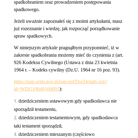
spadkobraniem oraz prowadzeniem postępowania
spadkowego.
Jeżeli uważnie zapoznałeś się z moimi artykułami, masz
już rozeznanie i wiedzę, jak rozpocząć porządkowanie
spraw spadkowych.
W niniejszym artykule pragnąłbym przypomnieć, iż w
zakresie spadkobrania możemy mieć do czynienia z (art.
926
Kodeksu Cywilnego (Ustawa z dnia 23 kwietnia
1964 r. – Kodeks cywilny (Dz.U. 1964 nr 16 poz. 93).
https://isap.sejm.gov.pl/isap.nsf/DocDetails.xsp?
id=WDU19640160093
)
:
dziedziczeniem ustawowym gdy spadkodawca nie
sporządził testamentu,
dziedziczeniem testamentowym, gdy spadkodawca
taki testament sporządził,
dziedziczeniem mieszanym (częściowo