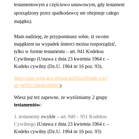
testamentowym a częściowo ustawowym, gdy testament
sporządzony przez spadkodawcę nie obejmuje całego
majątku).
Mam nadzieję, że przypominasz sobie, iż swoim
majątkiem na wypadek śmierci można rozporządzić,
tylko w formie testamentu – art. 941
Kodeksu
Cywilnego (Ustawa z dnia 23 kwietnia 1964 r. –
Kodeks cywilny (Dz.U. 1964 nr 16 poz. 93).
https://isap.sejm.gov.pl/isap.nsf/DocDetails.xsp?
id=WDU19640160093
)
Wiesz już też zapewne, że wyróżniamy 2 grupy
testamentów
:
1. testamenty
zwykłe –
art. 949 – 951 Kodeksu
Cywilnego
(Ustawa z dnia 23 kwietnia 1964 r. –
Kodeks cywilny (Dz.U. 1964 nr 16 poz. 93)