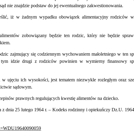
ąd nie znajdzie podstaw do jej ewentualnego zakwestionowania.
eślić, iż w żadnym wypadku obowiązek alimentacyjny rodziców 
 alimentów zobowiązany będzie ten rodzic, który nie będzie spra
ckiem.
odzic zajmujący się codziennym wychowaniem małoletniego w ten s
 tym idzie drugi z rodziców powinien w wymierny finansowy sp
 w ujęciu ich wysokości, jest tematem niezwykle rozległym oraz sz
nictwie sądowym.
rzepisów prawnych regulujących kwestię alimentów na dziecko.
a z dnia 25 lutego 1964 r. – Kodeks rodzinny i opiekuńczy Dz.U. 1964
xsp?id=WDU19640090059