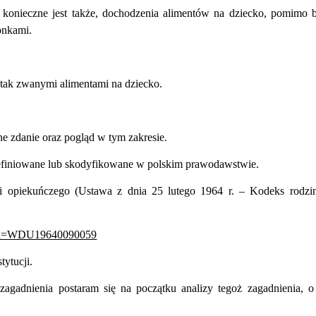
konieczne jest także, dochodzenia alimentów na dziecko, pomimo 
onkami.
tak zwanymi alimentami na dziecko.
e zdanie oraz pogląd w tym zakresie.
 zdefiniowane lub skodyfikowane w polskim prawodawstwie.
i opiekuńczego (Ustawa z dnia 25 lutego 1964 r. – Kodeks rodzi
xsp?id=WDU19640090059
tytucji.
zagadnienia postaram się na początku analizy tegoż zagadnienia, o