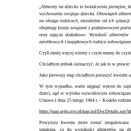
„
Alimenty na dziecko to świadczenia pieniężne, 
wychowania swojego dziecka. Obowiązek aliment
na obojgu rodzicach, niezależnie od ich sytuacj
obejmują koszty związane z podstawowymi potrze
oraz zajęcia dodatkowe. Wysokość alimentów 
zarobkowych i majątkowych rodzica zobowiązane
Czyli mniej więcej wiemy z czym mamy do czynie
Chciałbym jednak zaznaczyć, że jak to w prawie i 
Jako pierwszy etap chciałbym poruszyć kwestie 
W tym wypadku, warto sięgnąć wprost do za
dzieci, sąd w wyroku rozwodowym zobowiązany 
Ustawa z dnia 25 lutego 1964 r. – Kodeks rodzin
https://isap.sejm.gov.pl/isap.nsf/DocDetails.
Powyższa kwestia może zostać uregulowana 
ustalenia, co do wysokości alimentów na d