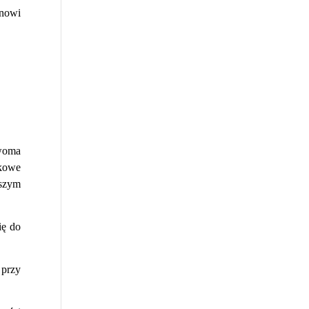
anowi
woma
tkowe
aszym
ię do
 przy