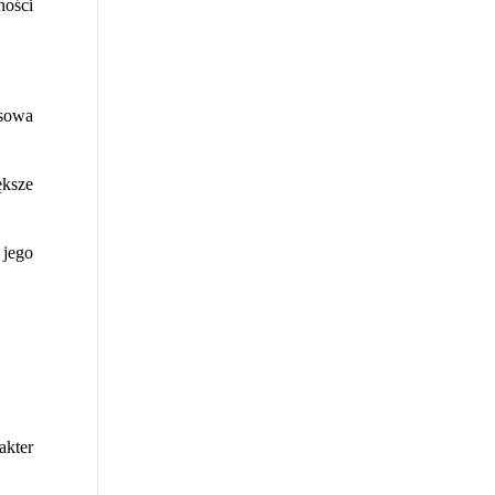
ności
nsowa
ększe
 jego
akter