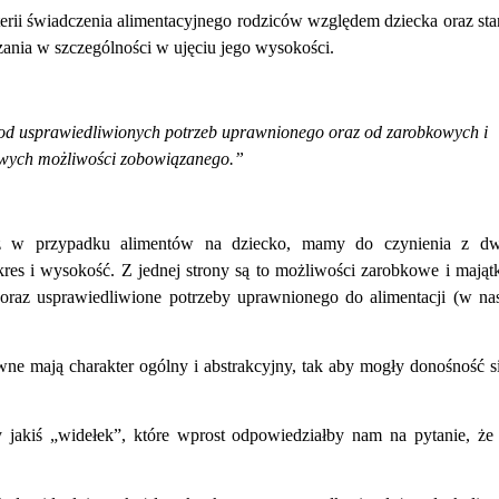
rii świadczenia alimentacyjnego rodziców względem dziecka oraz st
ania w szczególności w ujęciu jego wysokości.
 od usprawiedliwionych potrzeb uprawnionego oraz od zarobkowych i
wych możliwości zobowiązanego.”
 iż w przypadku alimentów na dziecko, mamy do czynienia z d
res i wysokość. Z jednej strony są to możliwości zarobkowe i mają
oraz usprawiedliwione potrzeby uprawnionego do alimentacji (w n
e mają charakter ogólny i abstrakcyjny, tak aby mogły donośność s
 jakiś „widełek”, które wprost odpowiedziałby nam na pytanie, że