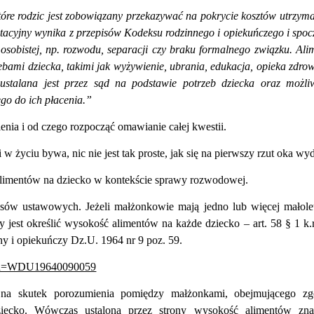
które rodzic jest zobowiązany przekazywać na pokrycie kosztów utrzyma
acyjny wynika z przepisów Kodeksu rodzinnego i opiekuńczego i spo
i osobistej, np. rozwodu, separacji czy braku formalnego związku. Ali
bami dziecka, takimi jak wyżywienie, ubrania, edukacja, opieka zdro
ustalana jest przez sąd na podstawie potrzeb dziecka oraz możli
go do ich płacenia.”
nia i od czego rozpocząć omawianie całej kwestii.
w życiu bywa, nic nie jest tak proste, jak się na pierwszy rzut oka wyd
alimentów na dziecko w kontekście sprawy rozwodowej.
pisów ustawowych.
Jeżeli małżonkowie mają jedno lub więcej małole
jest określić wysokość alimentów na każde dziecko – art. 58
§
1 k.r
ny i opiekuńczy Dz.U. 1964 nr 9 poz. 59.
xsp?id=WDU19640090059
na skutek porozumienia pomiędzy małżonkami, obejmującego zg
ziecko. Wówczas ustalona przez strony wysokość alimentów zna