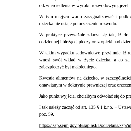
odzwierciedlenia w wyroku rozwodowym, jeżeli s
W tym miejscu warto zasygnalizować i podkr
dziecka nie ustaje po orzeczeniu rozwodu.
W praktyce przeważnie zdarza się tak, iż do
codziennej i bieżącej pieczy oraz opieki nad dzie
W takim wypadku sądownictwo przyjmuje, iż r
wnosi swój wkład w życie dziecka, a co za
zabezpieczyć byt małoletniego.
Kwestia alimentów na dziecko, w szczególności
omawianym w doktrynie prawniczej oraz orzecz
Jako punkt wyjścia, chciałbym odwołać się do p
I tak należy zacząć od art. 135
§
1 k.r.o. – Ustaw
poz. 59.
https://isap.sejm.gov.pl/isap.nsf/DocDetails.