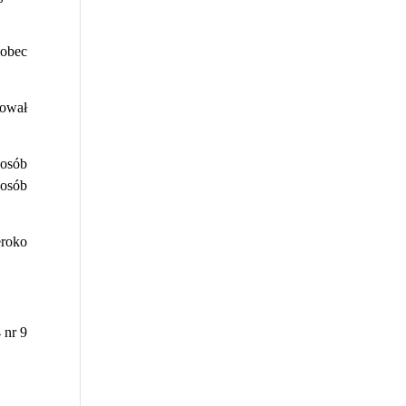
wobec
wował
posób
osób
eroko
 nr 9