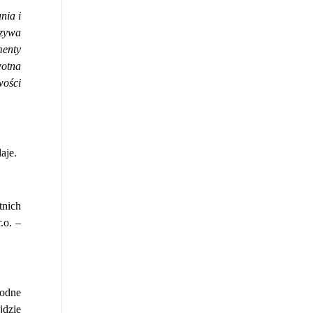
nia i
czywa
menty
wotna
wości
aje.
tnich
.o. –
odne
jdzie