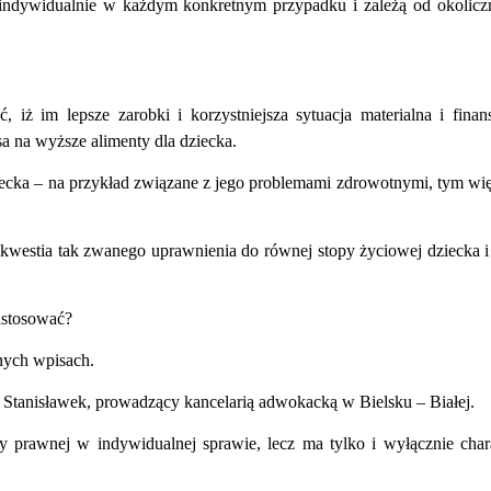
 indywidualnie w każdym konkretnym przypadku i zależą od okolicz
ż im lepsze zarobki i korzystniejsza sytuacja materialna i fina
a na wyższe alimenty dla dziecka.
ecka – na przykład związane z jego problemami zdrowotnymi, tym wi
kwestia tak zwanego uprawnienia do równej stopy życiowej dziecka i
zastosować?
nych wpisach.
 Stanisławek, prowadzący kancelarią adwokacką w Bielsku – Białej.
prawnej w indywidualnej sprawie, lecz ma tylko i wyłącznie char