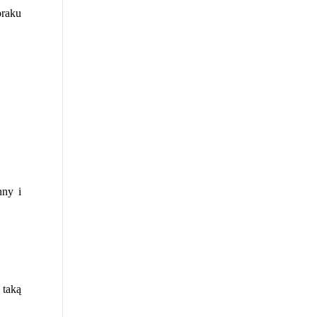
braku
nny i
 taką