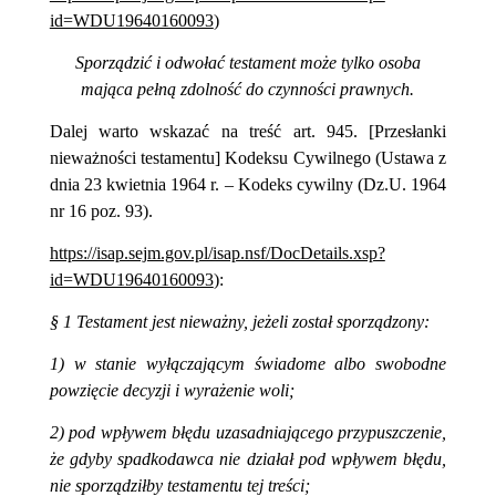
id=WDU19640160093
)
Sporządzić i odwołać testament może tylko osoba
mająca pełną zdolność do czynności prawnych.
Dalej warto wskazać na treść art. 945. [Przesłanki
nieważności testamentu]
Kodeksu Cywilnego (Ustawa z
dnia 23 kwietnia 1964 r. – Kodeks cywilny (Dz.U. 1964
nr 16 poz. 93).
https://isap.sejm.gov.pl/isap.nsf/DocDetails.xsp?
id=WDU19640160093
):
§ 1 Testament jest nieważny, jeżeli został sporządzony:
1) w stanie wyłączającym świadome albo swobodne
powzięcie decyzji i wyrażenie woli;
2) pod wpływem błędu uzasadniającego przypuszczenie,
że gdyby spadkodawca nie działał pod wpływem błędu,
nie sporządziłby testamentu tej treści;