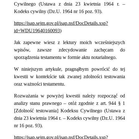
Cywilnego (Ustawa z dnia 23 kwietnia 1964 r. –
Kodeks cywilny (Dz.U. 1964 nr 16 poz. 93).
https://isap.sejm.gov.pl/isap.nsf/DocDetails.xsp?
id=WDU19640160093
)
Jak zapewne wiesz z lektury moich wcześniejszych
wpisów, zawsze zdecydowanie zachęcam do
sporządzenia testamentu w formie aktu notarialnego.
W niniejszym artykule, pragnąłbym powrócić do tej
kwestii w kontekście tak zwanej zdolności testowania
oraz ważności testamentu.
Rozważania w powyżej kwestii należy rozpocząć od
analizy stanu prawnego – otóż zgodnie z art. 944 § 1
[Zdolność testowania]
Kodeksu Cywilnego (Ustawa z
dnia 23 kwietnia 1964 r. – Kodeks cywilny (Dz.U. 1964
nr 16 poz. 93).
https://isap.sejm.gov.pl/isap.nsf/DocDetails.xsp?