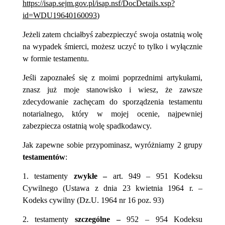
https://isap.sejm.gov.pl/isap.nsf/DocDetails.xsp?
id=WDU19640160093
)
Jeżeli zatem chciałbyś zabezpieczyć swoja ostatnią wolę
na wypadek śmierci, możesz uczyć to tylko i wyłącznie
w formie testamentu.
Jeśli zapoznałeś się z moimi poprzednimi artykułami,
znasz już moje stanowisko i wiesz, że zawsze
zdecydowanie zachęcam do sporządzenia testamentu
notarialnego, który w mojej ocenie, najpewniej
zabezpiecza ostatnią wolę spadkodawcy.
Jak zapewne sobie przypominasz,
wyróżniamy 2 grupy
testamentów
:
1. testamenty
zwykłe –
art. 949 – 951 Kodeksu
Cywilnego
(Ustawa z dnia 23 kwietnia 1964 r. –
Kodeks cywilny (Dz.U. 1964 nr 16 poz. 93)
2.
testamenty
szczególne –
952 – 954 Kodeksu