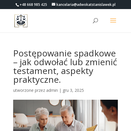
+48 668 985 425
kancelaria@adwokatstanislawek.pl
Postępowanie spadkowe
– jak odwołać lub zmienić
testament, aspekty
praktyczne.
utworzone przez
admin
|
gru 3, 2025