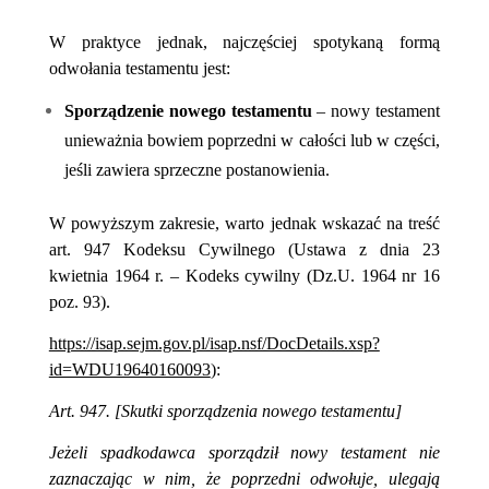
W praktyce jednak, najczęściej spotykaną formą
odwołania testamentu jest:
Sporządzenie nowego testamentu
– nowy testament
unieważnia bowiem poprzedni w całości lub w części,
jeśli zawiera sprzeczne postanowienia.
W powyższym zakresie, warto jednak wskazać na treść
art. 947
Kodeksu Cywilnego (Ustawa z dnia 23
kwietnia 1964 r. – Kodeks cywilny (Dz.U. 1964 nr 16
poz. 93).
https://isap.sejm.gov.pl/isap.nsf/DocDetails.xsp?
id=WDU19640160093
):
Art. 947. [Skutki sporządzenia nowego testamentu]
Jeżeli spadkodawca sporządził nowy testament nie
zaznaczając w nim, że poprzedni odwołuje, ulegają