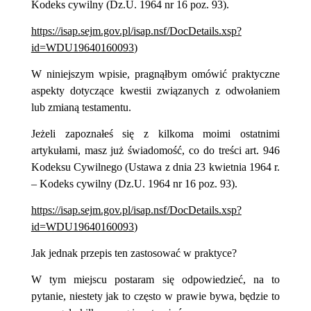
Kodeks cywilny (Dz.U. 1964 nr 16 poz. 93).
https://isap.sejm.gov.pl/isap.nsf/DocDetails.xsp?
id=WDU19640160093
)
W niniejszym wpisie, pragnąłbym omówić
praktyczne
aspekty dotyczące kwestii związanych z odwołaniem
lub zmianą testamentu.
Jeżeli zapoznałeś się z kilkoma moimi ostatnimi
artykułami, masz już świadomość, co do treści art. 946
Kodeksu Cywilnego (Ustawa z dnia 23 kwietnia 1964 r.
– Kodeks cywilny (Dz.U. 1964 nr 16 poz. 93).
https://isap.sejm.gov.pl/isap.nsf/DocDetails.xsp?
id=WDU19640160093
)
Jak jednak przepis ten zastosować w praktyce?
W tym miejscu postaram się odpowiedzieć, na to
pytanie, niestety jak to często w prawie bywa, będzie to