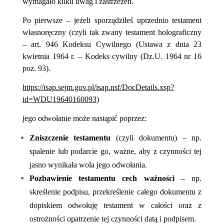
wymagało kilku uwag i zastrzeżeń.
Po pierwsze – jeżeli sporządziłeś uprzednio testament
własnoręczny (czyli tak zwany testament holograficzny
– art. 946 Kodeksu Cywilnego (Ustawa z dnia 23
kwietnia 1964 r. – Kodeks cywilny (Dz.U. 1964 nr 16
poz. 93).
https://isap.sejm.gov.pl/isap.nsf/DocDetails.xsp?
id=WDU19640160093
)
jego odwołanie może nastąpić poprzez:
Zniszczenie testamentu
(czyli dokumentu) – np.
spalenie lub podarcie go, ważne, aby z czynności tej
jasno wynikała wola jego odwołania.
Pozbawienie testamentu cech ważności
– np.
skreślenie podpisu, przekreślenie całego dokumentu z
dopiskiem odwołuję testament w całości oraz z
ostrożności opatrzenie tej czynności datą i podpisem.