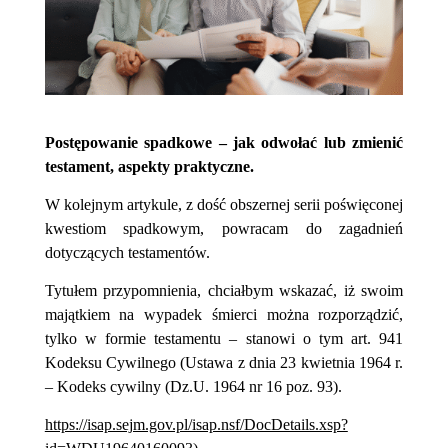
Postępowanie spadkowe – jak odwołać lub zmienić
testament, aspekty praktyczne.
W kolejnym artykule, z dość obszernej serii poświęconej
kwestiom spadkowym, powracam do zagadnień
dotyczących testamentów.
Tytułem przypomnienia, chciałbym wskazać, iż swoim
majątkiem na wypadek śmierci można rozporządzić,
tylko w formie testamentu – stanowi o tym art. 941
Kodeksu Cywilnego (Ustawa z dnia 23 kwietnia 1964 r.
– Kodeks cywilny (Dz.U. 1964 nr 16 poz. 93).
https://isap.sejm.gov.pl/isap.nsf/DocDetails.xsp?