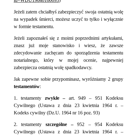
id=WDU19640160093
)
Jeżeli zatem chciałbyś zabezpieczyć swoja ostatnią wolę
na wypadek śmierci, możesz uczyć to tylko i wyłącznie
w formie testamentu.
Jeżeli zapoznałeś się z moimi poprzednimi artykułami,
znasz już moje stanowisko i wiesz, że zawsze
zdecydowanie zachęcam do sporządzenia testamentu
notarialnego, który w mojej ocenie, najpewniej
zabezpiecza ostatnią wolę spadkodawcy.
Jak zapewne sobie przypominasz,
wyróżniamy 2 grupy
testamentów
:
1. testamenty
zwykłe –
art. 949 – 951 Kodeksu
Cywilnego
(Ustawa z dnia 23 kwietnia 1964 r. –
Kodeks cywilny (Dz.U. 1964 nr 16 poz. 93)
2.
testamenty
szczególne –
952 – 954 Kodeksu
Cywilnego (Ustawa z dnia 23 kwietnia 1964 r. –