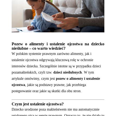
P
ozew o alimenty i ustalenie ojcostwa na dziecko
nieślubne – co warto wiedzieć?
W polskim systemie prawnym zarówno alimenty, jak i
ustalenie ojcostwa odgrywają kluczową rolę w ochronie
interesów dziecka. Szczególnie istotne są w przypadku dzieci
pozamałżeńskich, czyli tzw.
dzieci nieślubnych
. W tym
artykule omówimy, czym jest
pozew o alimenty i ustalenie
ojcostwa
, jakie są podstawy prawne, jak przebiega
postępowanie oraz jakie są skutki dla obu stron.
Czym jest ustalenie ojcostwa?
Dziecko urodzone poza małżeństwem nie ma automatycznie
ustalonego ojca w sensie prawnym. Oznacza to, że nie działa tu