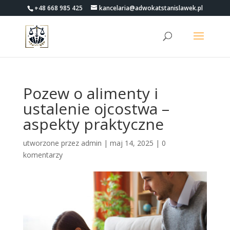
+48 668 985 425
kancelaria@adwokatstanislawek.pl
Pozew o alimenty i
ustalenie ojcostwa –
aspekty praktyczne
utworzone przez
admin
|
maj 14, 2025
|
0
komentarzy